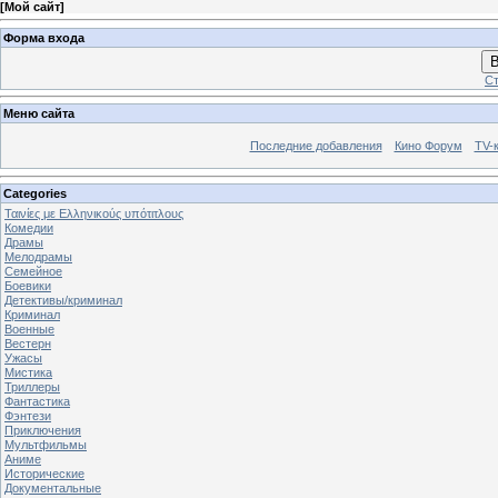
[
Мой сайт
]
Форма входа
В
Ст
Меню сайта
Последние добавления
Кино Форум
TV-
Categories
Ταινίες με Ελληνικούς υπότιτλους
Комедии
Драмы
Мелодрамы
Семейное
Боевики
Детективы/криминал
Криминал
Военные
Вестерн
Ужасы
Мистика
Триллеры
Фантастика
Фэнтези
Приключения
Мультфильмы
Аниме
Исторические
Документальные