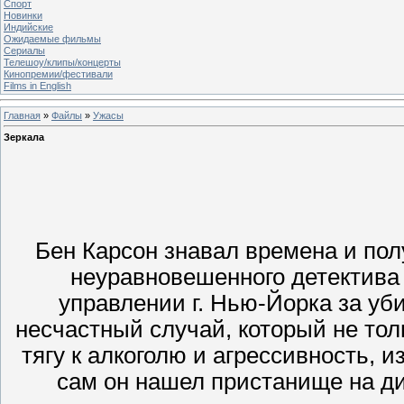
Спорт
Новинки
Индийские
Ожидаемые фильмы
Сериалы
Телешоу/клипы/концерты
Кинопремии/фестивали
Films in English
Главная
»
Файлы
»
Ужасы
Зеркала
Бен Карсон знавал времена и полу
неуравновешенного детектива
управлении г. Нью-Йорка за уб
несчастный случай, который не тол
тягу к алкоголю и агрессивность, из
сам он нашел пристанище на ди