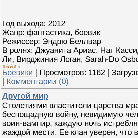
Год выхода: 2012
Жанр: фантастика, боевик
Режиссер: Эндрю Беллвар
В ролях: Джуанита Ариас, Нат Касси
Ли, Вирджиния Логан, Sarah-Do Osbo
Боевики
|
Просмотров:
1162
|
Загрузо
|
Комментарии (0)
Другой мир
Столетиями властители царства мра
беспощадную войну, невидимую чел
воин-вампир, каждую ночь истребля
жаждой мести. Ее клан уверен, что