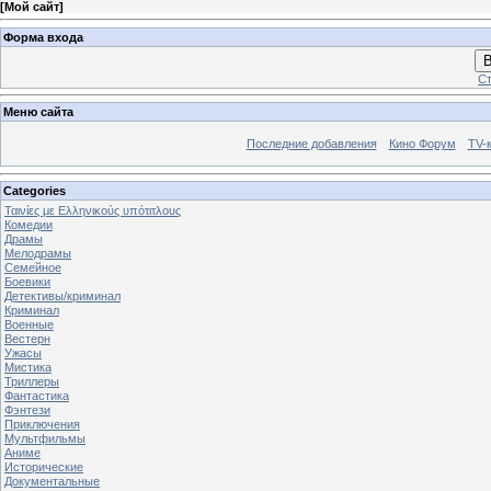
[
Мой сайт
]
Форма входа
В
Ст
Меню сайта
Последние добавления
Кино Форум
TV-
Categories
Ταινίες με Ελληνικούς υπότιτλους
Комедии
Драмы
Мелодрамы
Семейное
Боевики
Детективы/криминал
Криминал
Военные
Вестерн
Ужасы
Мистика
Триллеры
Фантастика
Фэнтези
Приключения
Мультфильмы
Аниме
Исторические
Документальные