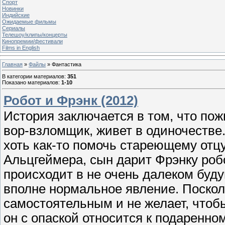
Спорт
Новинки
Индийские
Ожидаемые фильмы
Сериалы
Телешоу/клипы/концерты
Кинопремии/фестивали
Films in English
Главная
»
Файлы
» Фантастика
В категории материалов
:
351
Показано материалов
:
1-10
Робот и Фрэнк (2012)
История заключается в том, что пож
вор-взломщик, живет в одиночестве.
хоть как-то помочь стареющему отцу
Альцгеймера, сын дарит Фрэнку ро
происходит в не очень далеком бу
вполне нормальное явление. Поскол
самостоятельным и не желает, чтобы
он с опаской относится к подаренном