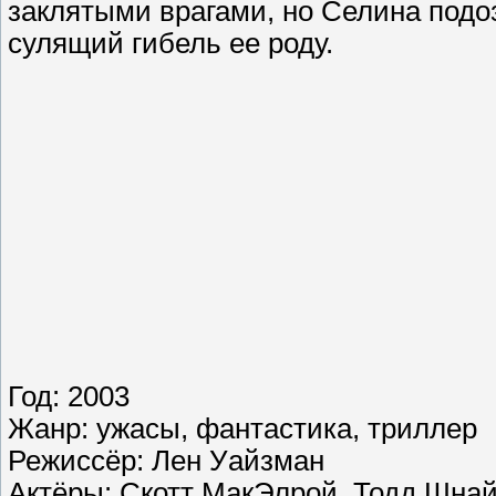
заклятыми врагами, но Селина подоз
сулящий гибель ее роду.
Год: 2003
Жанр: ужасы, фантастика, триллер
Режиссёр: Лен Уайзман
Актёры: Скотт МакЭлрой, Тодд Шнай