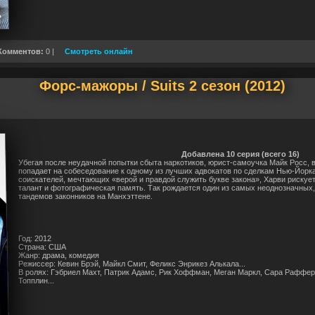
Комментов:
0 |
Смотреть онлайн
Форс-мажоры / Suits 2 сезон (2012)
Добавлена 10 серия (всего 16)
Убегая после неудачной попытки сбыта наркотиков, юрист-самоучка Майк Росс, 
попадает на собеседование к одному из лучших адвокатов по сделкам Нью-Йорка
соискателей, мечтающих «верой и правдой служить букве закона», Харви рискуе
талант и фотографическая память. Так рождается один из самых неоднозначных,
тандемов законников на Манхэттене.
Год: 2012
Страна: США
Жанр: драма, комедия
Режиссер: Кевин Брэй, Майкл Смит, Феликс Энрикез Алькала...
В ролях: Гэбриел Махт, Патрик Адамс, Рик Хоффман, Меган Маркл, Сара Рафферт
Топплин...