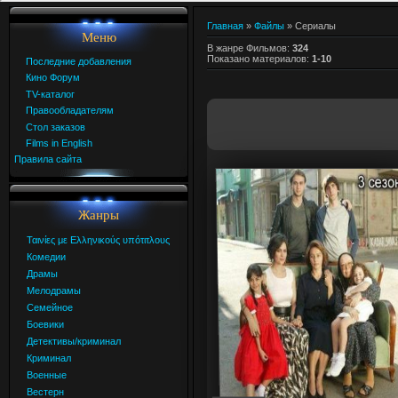
Главная
»
Файлы
» Сериалы
Меню
В жанре Фильмов
:
324
Показано материалов
:
1-10
Последние добавления
Кино Форум
TV-каталог
Правообладателям
Стол заказов
Films in English
Правила сайта
Жанры
Ταινίες με Ελληνικούς υπότιτλους
Комедии
Драмы
Мелодрамы
Семейное
Боевики
Детективы/криминал
Криминал
Военные
Вестерн