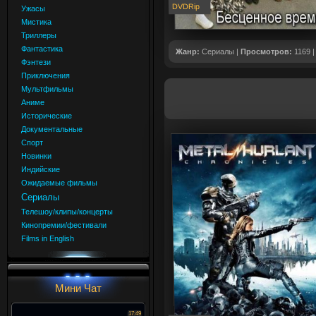
DVDRip
Ужасы
Мистика
Триллеры
Фантастика
Жанр:
Сериалы |
Просмотров:
1169 
Фэнтези
Приключения
Мультфильмы
Аниме
Исторические
Документальные
Спорт
Новинки
Индийские
Ожидаемые фильмы
Сериалы
Телешоу/клипы/концерты
Кинопремии/фестивали
Films in English
Мини Чат