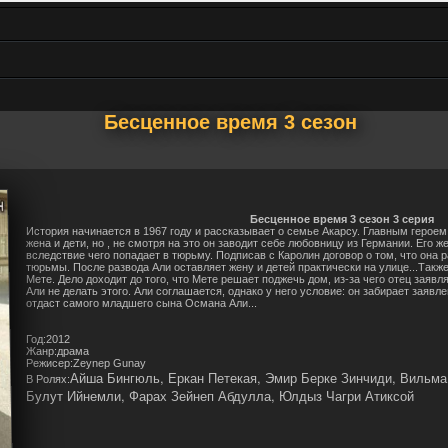
Бесценное время 3 сезон
Бесценное время 3 сезон 3 серия
История начинается в 1967 году и рассказывает о семье Акарсу. Главным героем 
жена и дети, но , не смотря на это он заводит себе любовницу из Германии. Его ж
вследствие чего попадает в тюрьму. Подписав с Каролин договор о том, что она 
тюрьмы. После развода Али оставляет жену и детей практически на улице...Такж
Мете. Дело доходит до того, что Мете решает поджечь дом, из-за чего отец заяв
Али не делать этого. Али соглашается, однако у него условие: он забирает заявл
отдаст самого младшего сына Османа Али...
Год:2012
Жанр:драма
Режисер:Zeynep Gunay
Айша Бингюль, Еркан Петекая, Эмир Берке Зинчиди, Вильм
В Ролях:
Булут Ийнемли, Фарах Зейнеп Абдулла, Юлдыз Чагри Атиксой