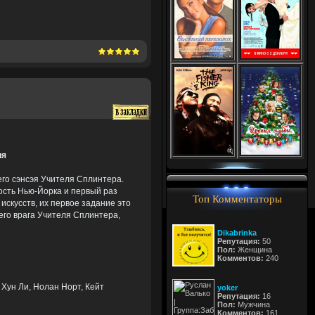
ия
его сэнсэя Учителя Сплинтера.
ость Нью-Йорка и первый раз
Топ Комментаторы
искусств, их первое задание это
его врага Учителя Сплинтера,
Dikabrinka
Репутация:
50
Пол:
Женщина
Комментов:
240
 Хун Ли, Нолан Норт, Кейт
yoker
Репутация:
16
Пол:
Мужчина
Комментов:
161