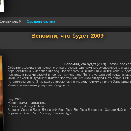
Комментов:
0 |
Смотреть онлайн
Вспомни, что будет 2009
Вспомни, что будет (2009) 1 сезон все се
Cобытия развиваются после того, как в результате научного эксперимента люди 
переносятся на 6 месяцев вперед. После этого на Земле начинается хаос. И дело
произошли тысячи аварий и несчастных случаев. Те, кто увидел себя счастливым
момент счастья. Другие пытаются что-то изменить или впадают в отчаяние. Есть и
потерял сознание. Эти люди со временем понимают, почему у них не было видени
Можно ли изменить увиденное будущее?
Год : 2009
Жанр: драма, фантастика
Режиссер: Дэвид С. Гойер
В ролях: Леннон Винн, Джозеф Файнс, Джон Чо, Джек Девенпорт, Захари Найтон, 
Кортни Б. Вэнс, Соня Уолгер, Кристин Вудс