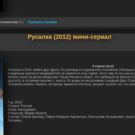
Комментов:
0 |
Смотреть онлайн
Русалка (2012) мини-сериал
4 серии (все)
Наталья и Олег любят друг друга. Но разница в социальном положении (Наташа 
владельца крупного предприятия) не нравится отцу парня. Хотя сам он по уши в д
женить сына на дочке кредитора. Когда Наташа узнает, что любимый ее бросил (е
другого), в отчаянии прыгает с моста. Из воды ее вытаскивает сводный брат Оле
потеряла память. Кирилл, которому нравится Наташа, решает сказать ей, что он
Год: 2012
Страна: Россия
Жанр: мелодрама
Режиссер: Вадим Арапов
В ролях: Елена Шилова, Павел Южаков-Харланчук, Святослав Астрамович, Анна 
Лютаева...