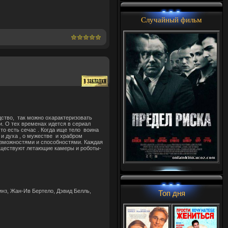
Случайный фильм
дство, так можно охарактеризовать
. О тех временах идется в сериал
то есть сечас . Когда ище тело воина
и духа , о
мужестве
и храбром
озможностями и способностями. Каждая
существуют летающие камеры и роботы-
инз, Жан-Ив Бертело, Дэвид Белль,
Топ дня