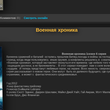
|
Комментов:
0 |
Смотреть онлайн
Военная хроника
Военная хроника 1сезон 6 серия
Времена
сражений
и баталий остались прошлом.Битвы,походы и войны за госпо
период, когда люди пользовались иным оружия, а конфликты решалесь в схватки
«Военная хроника», который заставляет оконуться вте времена где небило того ч
защищали доспехи, а не
бронежилеты
. В этот сериал
поведает
нам о силе воли 
сердцем.
И теперь предстанут любимые герои, на экране. Всех нихесть сверхв
серия рассказывает о новом герое. Они могут быть из далекого будущего, где 
охранники, а может с фантастического средневековья.
Год:2012
Жанр:фантастика,трейллер
Режисер:Guillaume Lubrano
В ролях:Скотт Эдкинс, Даррен Шахлави, Майкл Джей Уайт, Гай Амрам, Мэтт Малл
Келли Брук, Джо Фланиган