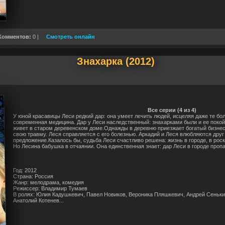
Комментов:
0 |
Смотреть онлайн
Знахарка (2012)
Все серии (4 из 4)
У юной красавицы Леси редкий дар: она умеет лечить людей, исцеляя даже те бо
современная медицина. Дар у Леси наследственный: знахарками были и ее покойн
живет в старом деревенском доме.Однажды в деревню приезжает богатый бизне
свою травму. Леся справляется с его болезнью. Аркадий и Леся влюбляются друг 
предложение.Казалось бы, судьба Леси счастливо решена: жизнь в городе, в р
Но Лесина бабушка в отчаянии. Она единственная знает: дар Леси в городе пропа
Год: 2012
Страна: Россия
Жанр: мелодрама, комедия
Режиссер: Владимир Тумаев
В ролях: Юлия Кадушкевич, Павел Новиков, Вероника Пляшкевич, Андрей Сеньки
Анатолий Котенев...