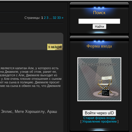
Поиск
Страницы
:
1
2
3
...
32
33
»
Форма входа
является капитан Али, у которого есть
ена Джамиле, узнав об этом, ранит ее,
разведется с Али, Джемиле выходит из
е у Али очень плохие отношения с сыном
ляет на сына в полицию. Джемиле просит
ение на сына в обмен на то, что Джемиле
а Эллис, Мете Хорошоглу, Араш
Войти через uID
Старая форма входа
[
Управление профилем
]