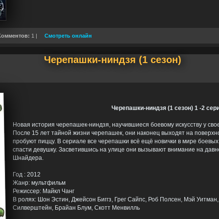
Комментов:
1 |
Смотреть онлайн
Черепашки-ниндзя (1 сезон)
Черепашки-ниндзя (1 сезон) 1 -2 сер
Новая история черепашек-ниндзя, научившиеся боевому искусству у сво
После 15 лет тайной жизни черепашек, они наконец выходят на поверхн
пробуют пиццу. В сериале все черепашки всё ещё новички в мире боевых 
спасти девушку. Засветившись на улице они вызывают внимание на давн
Шнайдера.
Год : 2012
Жанр: мультфильм
Режиссер: Майкл Чанг
В ролях: Шон Эстин, Джейсон Биггз, Грег Сайпс, Роб Полсен, Мэй Уитман,
Силверштейн, Брайан Блум, Скотт Менвилль