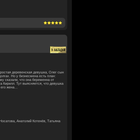
простая деревенская девушка, Олег сын
олгах. Но у бизнесмена есть план:
му сказали, что она беременна от
га Кирилл. Тут выясняется, что девушка
а его жена…
Носатова, Анатолий Котенёв, Татьяна