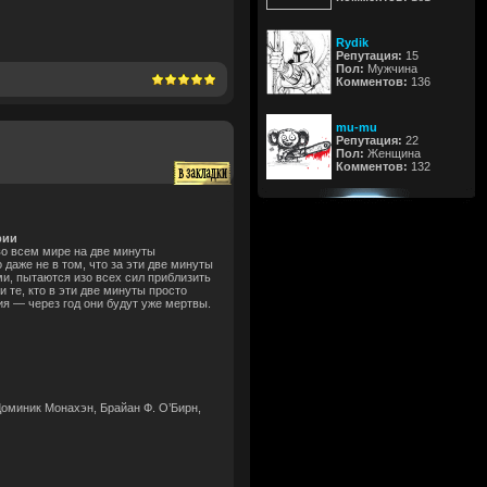
Rydik
Репутация:
15
Пол:
Мужчина
Комментов:
136
mu-mu
Репутация:
22
Пол:
Женщина
Комментов:
132
рии
во всем мире на две минуты
 даже не в том, что за эти две минуты
и, пытаются изо всех сил приблизить
 те, кто в эти две минуты просто
я — через год они будут уже мертвы.
Доминик Монахэн, Брайан Ф. О’Бирн,