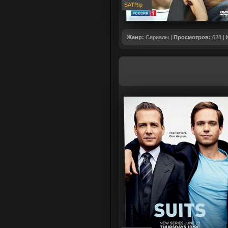
SATRip
Жанр:
Сериалы |
Просмотров:
628 |