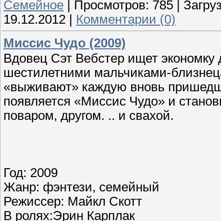
Семейное
|
Просмотров:
785
|
Загруз
19.12.2012
|
Комментарии (0)
Миссис Чудо (2009)
Вдовец Сэт Вебстер ищет экономку 
шестилетними мальчиками-близнеца
«выживают» каждую вновь пришедш
появляется «Миссис Чудо» и станов
поваром, другом. .. и свахой.
Год: 2009
Жанр: фэнтези, семейный
Режиссер: Майкл Скотт
В ролях:Эрин Карплак