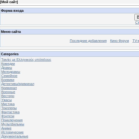
[
Мой сайт
]
Форма входа
В
Ст
Меню сайта
Последние добавления
Кино Форум
TV-
Categories
Ταινίες με Ελληνικούς υπότιτλους
Комедии
Драмы
Мелодрамы
Семейное
Боевики
Детективы/криминал
Криминал
Военные
Вестерн
Ужасы
Мистика
Триллеры
Фантастика
Фэнтези
Приключения
Мультфильмы
Аниме
Исторические
Документальные