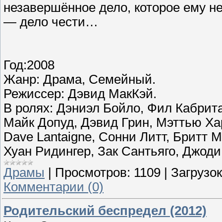
незавершённое дело, которое ему не
— дело чести…
Год:2008
Жанр: Драма, Семейный.
Режиссер: Дэвид МакКэй.
В ролях: Дэниэл Бойло, Фил Кабрита
Майк Допуд, Дэвид Грин, Мэттью Харр
Dave Lantaigne, Сонни Литт, Бритт 
Хуан Ридингер, Зак Сантьяго, Джоди
Драмы
|
Просмотров:
1109
|
Загрузок
Комментарии (0)
Родительский беспредел (2012)