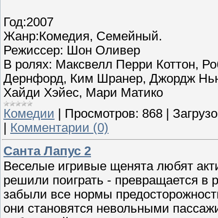
Год:2007
Жанр:Комедия, Семейный.
Режиссер: Шон Оливер
В ролях: Максвелл Перри Коттон, Ро
Дернфорд, Ким Шранер, Джордж Нью
Хайди Хэйес, Мари Матико
Комедии
|
Просмотров:
868
|
Загрузо
|
Комментарии (0)
Санта Лапус 2
Веселые игривые щенята любят актив
решили поиграть - превращается в р
забыли все нормы предосторожност
они становятся невольными пассажи