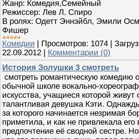
Жанр: Комедия,Семейный
Режиссер: Лев Л. Спиро
В ролях: Одетт Эннэйбл, Эмили Осм
Фишер
Комедии
|
Просмотров:
1074
|
Загруз
22.09.2012
|
Комментарии (0)
История Золушки 3 смотреть
смотреть романтическую комедию о
обычной школе вокально-хореограф
искусства, учащиеся которой живут 
талантливая девушка Кэти. Однажды
за которого начинается незримая бо
приметила, и как не привлекала его 
предпочтение её сводной сестре. Но