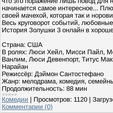
что это поражение лишь повод для н
начинается самое интересное... Плю
своей мачехой, которая так и норов
Весь круговорот событий, любовные 
История Золушки 3 онлайн в хорош
Страна: США
В ролях: Люси Хейл, Мисси Пайл, М
Ванлим, Люси Девенпорт, Титус Ма
Нарайан
Режиссёр: Дэймон Сантостефано
Жанр: мелодрама, комедия, семейн
Продолжительность: 88 мин
Комедии
|
Просмотров:
1120
|
Загруз
Комментарии (0)