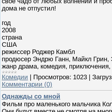
свое чадо от любых волнений и про
дома не отпустил!
год
2008
страна
США
режиссер
Роджер Камбл
продюсер
Эндрю Ганн, Майкл Грин, 
жанр
драма, комедия, приключения
Комедии
|
Просмотров:
1023
|
Загруз
Комментарии (0)
Однажды со мной
Фильм про маленького мальчика Кол
Они будут вместе не смотря на мно