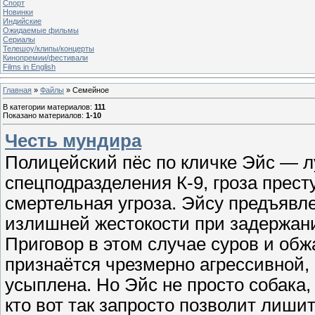
Спорт
Новинки
Индийские
Ожидаемые фильмы
Сериалы
Телешоу/клипы/концерты
Кинопремии/фестивали
Films in English
Главная
»
Файлы
» Семейное
В категории материалов
:
111
Показано материалов
:
1-10
Честь мундира
Полицейский пёс по кличке Эйс — 
спецподразделения К-9, гроза прест
смертельная угроза. Эйсу предъявл
излишней жестокости при задержани
Приговор в этом случае суров и об
признаётся чрезмерно агрессивной,
усыплена. Но Эйс не просто собака, 
кто вот так запросто позволит лишит