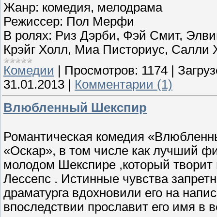
Жанр: комедия, мелодрама
Режиссер: Пол Мерфи
В ролях: Риз Дэрби, Фэй Смит, Элв
Крэйг Холл, Миа Писториус, Салли 
Комедии
|
Просмотров:
1174
|
Загруз
31.01.2013
|
Комментарии (1)
Влюбленный Шекспир
Романтическая комедия «Влюбленн
«Оскар», в том числе как лучший ф
молодом Шекспире ,который творит 
Лессепс . Истинные чувства запретн
драматурга вдохновили его на напи
впоследствии прославит его имя в в