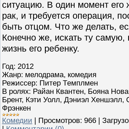
ситуацию. В один момент его ж
рак, и требуется операция, по
быть отцом. Что же делать, е
Конечно же, искать ту самую,
жизнь его ребенку.
Год: 2012
Жанр: мелодрама, комедия
Режиссер: Питер Темплмен
В ролях: Райан Квантен, Бояна Нова
Брент, Кэти Уолл, Дэниэл Хеншэлл,
Фрэнкен
Комедии
|
Просмотров:
966
|
Загрузо
|
Комментарии (0)