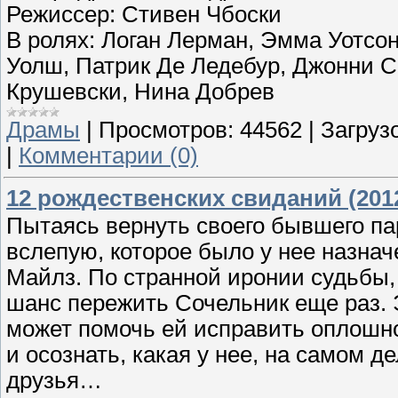
Режиссер: Стивен Чбоски
В ролях: Логан Лерман, Эмма Уотсо
Уолш, Патрик Де Ледебур, Джонни 
Крушевски, Нина Добрев
Драмы
|
Просмотров:
44562
|
Загрузо
|
Комментарии (0)
12 рождественских свиданий (201
Пытаясь вернуть своего бывшего па
вслепую, которое было у нее назна
Майлз. По странной иронии судьбы,
шанс пережить Сочельник еще раз. 
может помочь ей исправить оплошно
и осознать, какая у нее, на самом 
друзья…