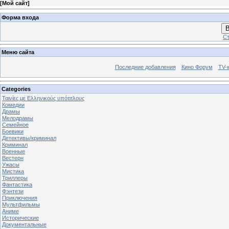
[
Мой сайт
]
Форма входа
В
Ст
Меню сайта
Последние добавления
Кино Форум
TV-
Categories
Ταινίες με Ελληνικούς υπότιτλους
Комедии
Драмы
Мелодрамы
Семейное
Боевики
Детективы/криминал
Криминал
Военные
Вестерн
Ужасы
Мистика
Триллеры
Фантастика
Фэнтези
Приключения
Мультфильмы
Аниме
Исторические
Документальные