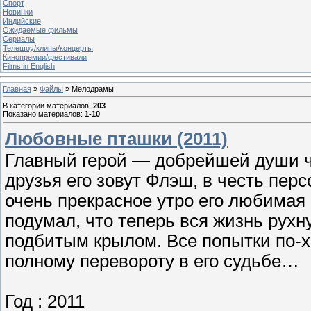
Спорт
Новинки
Индийские
Ожидаемые фильмы
Сериалы
Телешоу/клипы/концерты
Кинопремии/фестивали
Films in English
Главная
»
Файлы
» Мелодрамы
В категории материалов
:
203
Показано материалов
:
1-10
Любовные пташки (2011)
Главный герой — добрейшей души че
друзья его зовут Флэш, в честь пер
очень прекрасное утро его любимая 
подумал, что теперь вся жизнь рухн
подбитым крылом. Все попытки по-х
полному перевороту в его судьбе…
Год : 2011