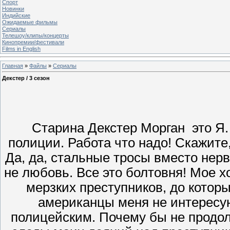
Спорт
Новинки
Индийские
Ожидаемые фильмы
Сериалы
Телешоу/клипы/концерты
Кинопремии/фестивали
Films in English
Главная
»
Файлы
»
Сериалы
Декстер / 3 сезон
Старина Декстер Морган это Я
полиции. Работа что надо! Скажите,
Да, да, стальные тросы вместо нерво
не любовь. Все это болтовня! Мое х
мерзких преступников, до котор
американцы меня не интересую
полицейским. Почему бы не продо