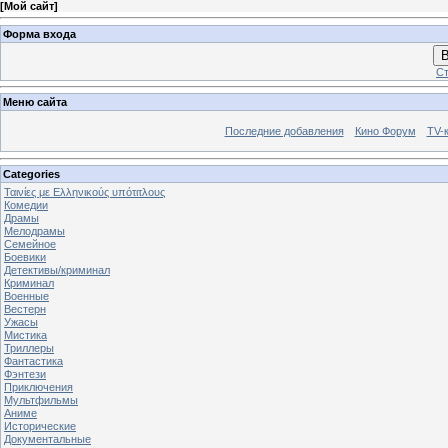
[
Мой сайт
]
Форма входа
В
Ст
Меню сайта
Последние добавления
Кино Форум
TV-
Categories
Ταινίες με Ελληνικούς υπότιτλους
Комедии
Драмы
Мелодрамы
Семейное
Боевики
Детективы/криминал
Криминал
Военные
Вестерн
Ужасы
Мистика
Триллеры
Фантастика
Фэнтези
Приключения
Мультфильмы
Аниме
Исторические
Документальные