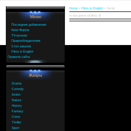
Home
»
Films in English
» Serial
In the genre of films
:
0
Меню
Последние добавления
Кино Форум
TV-каталог
Правообладателям
Стол заказов
Films in English
Правила сайта
Жанры
Drama
Comedy
Action
Nature
History
Fantasy
Crime
Thriller
Sport