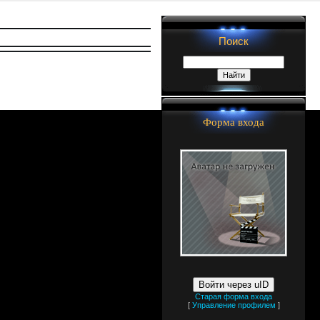
Поиск
Форма входа
Войти через uID
Старая форма входа
[
Управление профилем
]