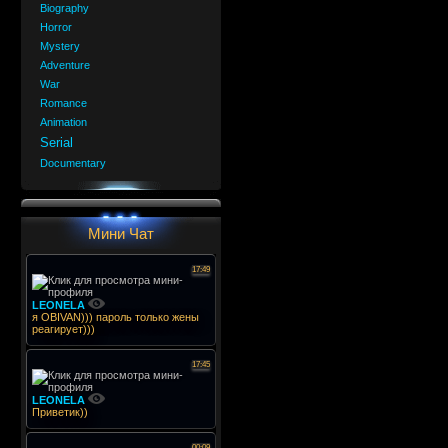
Biography
Horror
Mystery
Adventure
War
Romance
Animation
Serial
Documentary
Мини Чат