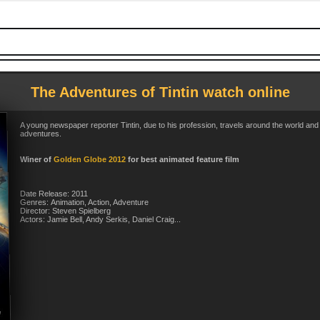
The Adventures of Tintin watch online
A young newspaper reporter Tintin, due to his profession, travels around the world and
adventures.
Winer of
Golden Globe 2012
for best animated feature film
Date Release: 2011
Genres: Animation, Action, Adventure
Director: Steven Spielberg
Actors: Jamie Bell, Andy Serkis, Daniel Craig...