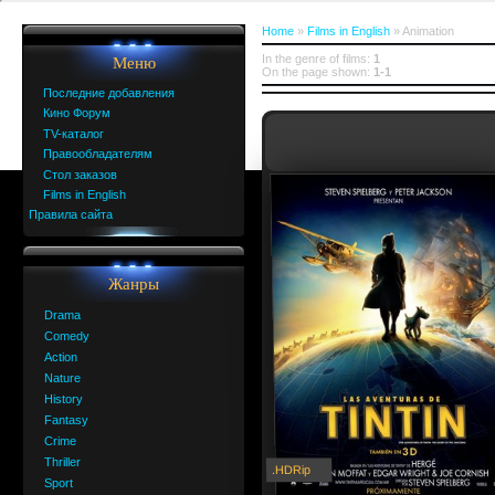
Home
»
Films in English
» Animation
In the genre of films
:
1
Меню
On the page shown
:
1-1
Последние добавления
Кино Форум
TV-каталог
Правообладателям
Стол заказов
Films in English
Правила сайта
Жанры
Drama
Comedy
Action
Nature
History
Fantasy
Crime
Thriller
.HDRip
Sport