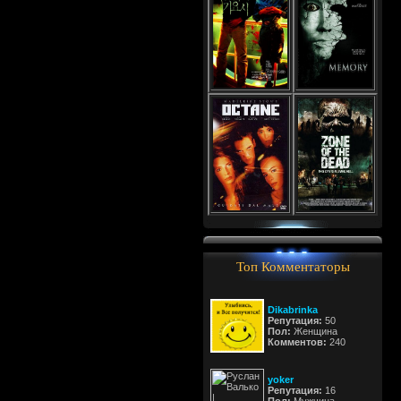
Топ Комментаторы
Dikabrinka
Репутация:
50
Пол:
Женщина
Комментов:
240
yoker
Репутация:
16