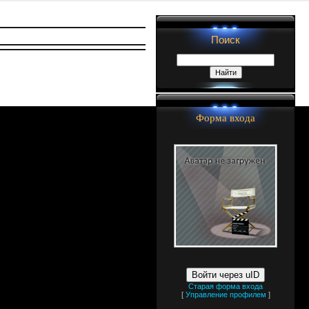
Поиск
Форма входа
Войти через uID
Старая форма входа
[
Управление профилем
]