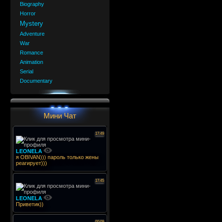
Biography
Horror
Mystery
Adventure
War
Romance
Animation
Serial
Documentary
Мини Чат