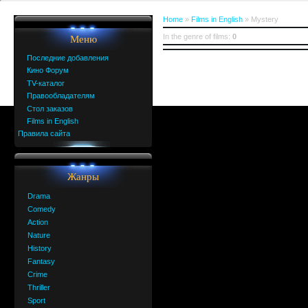
Home
»
Films in English
» Mystery
In the genre of films
:
0
Меню
Последние добавления
Кино Форум
TV-каталог
Правообладателям
Стол заказов
Films in English
Правила сайта
Жанры
Drama
Comedy
Action
Nature
History
Fantasy
Crime
Thriller
Sport